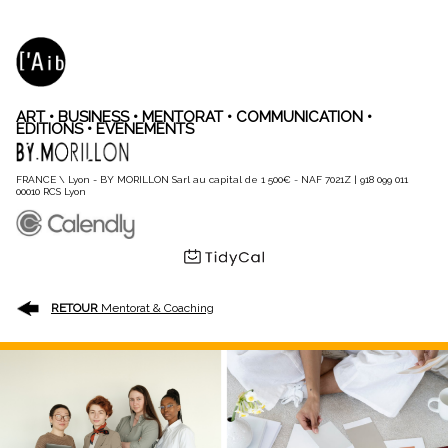
ART • BUSINESS •
MENTORAT • COMMUNICATION •
EDITIONS • EVENEMENTS
FRANCE \ Lyon - BY MORILLON
Sarl au capital de 1 500€
-
NAF 7021Z | 918 099 011
00010 RCS Lyon
RETOUR
Mentorat
& Coaching